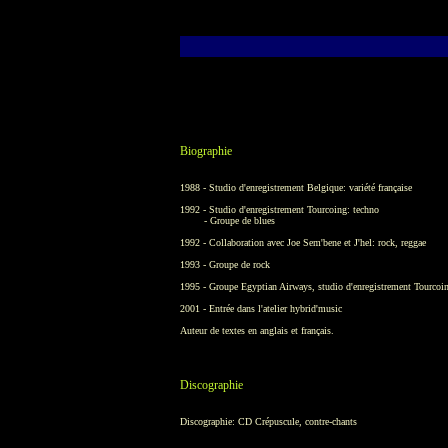
Biographie
1988 - Studio d'enregistrement Belgique: variété française
1992 - Studio d'enregistrement Tourcoing: techno
- Groupe de blues
1992 - Collaboration avec Joe Sem'bene et J'hel: rock, reggae
1993 - Groupe de rock
1995 - Groupe Egyptian Airways, studio d'enregistrement Tourcoi
2001 - Entrée dans l'atelier hybrid'music
Auteur de textes en anglais et français.
Discographie
Discographie: CD Crépuscule, contre-chants