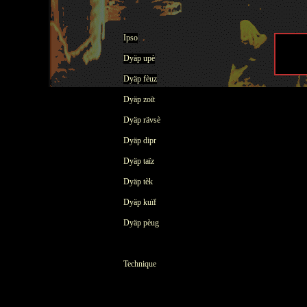
Ipso
Dyäp upè
Dyäp fèuz
Dyäp zoït
Dyäp rävsè
Dyäp dipr
Dyäp taïz
Dyäp tèk
Dyäp kuïf
Dyäp pèug
Technique