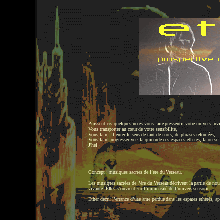
Puissent ces quelques notes vous faire pressentir votre univers invi
Vous transporter au cœur de votre sensibilité,
Vous faire effleurer le sens de tant de mots, de phrases refoulées,
Vous faire progresser vers la quiétude des espaces éthérés, là où se 
J'hel
Concept : musiques sacrées de l’ère du Verseau.
Les musiques sacrées de l’ère du Verseau décrivent la partie de nou
vivante. Elles s’ouvrent sur l’immensité de l’univers sensoriel.
Ether décrit l’errance d’une âme perdue dans les espaces éthérés, apr