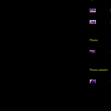
Photos
Photos animées