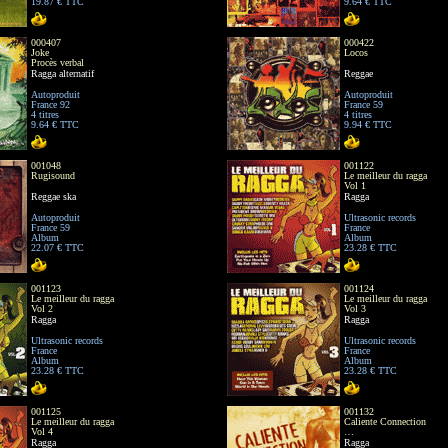
19.87 € TTC
9.64 € TTC
000407
000422
Joke
Locos
Procès verbal
Ragga alternatif
Reggae
Autoproduit
Autoproduit
France 92
France 59
4 titres
4 titres
9.64 € TTC
9.94 € TTC
001048
001122
Rugisound
Le meilleur du ragga
Vol 1
Reggae ska
Ragga
Autoproduit
Ultrasonic records
France 59
France
Album
Album
22.07 € TTC
23.28 € TTC
001123
001124
Le meilleur du ragga
Le meilleur du ragga
Vol 2
Vol 3
Ragga
Ragga
Ultrasonic records
Ultrasonic records
France
France
Album
Album
23.28 € TTC
23.28 € TTC
001125
001132
Le meilleur du ragga
Caliente Connection
Vol 4
…
Ragga
Ragga