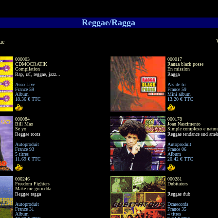
Reggae/Ragga
ue
000003
000017
CDMOCRATIK
Ragga black posse
Compilation
En mission
Rap, raï, reggae, jazz...
Ragga
Asso Live
Pas de tir
France 59
France 59
Album
Mini album
18.36 € TTC
13.20 € TTC
000084
000178
Bill Mao
Joan Nascimento
Se yo
Simple complexo e natura
Reggae roots
Reggae tendance sud amér
Autoproduit
Autoproduit
France 93
France 06
5 titres
Album
11.69 € TTC
20.42 € TTC
000246
000281
Freedom Fighters
Dubitators
Make me go redda
Reggae ragga
Reggae dub
Autoproduit
Dcarecords
France 31
France 35
Album
4 titres