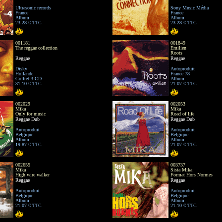
Ultrasonic records
Sony Music Média
France
France
Album
Album
23.28 € TTC
23.28 € TTC
001181
001849
The reggae collection
Emilien
Roots
Reggae
Reggae
Disky
Autoproduit
Hollande
France 78
Coffret 3 CD
Album
31.10 € TTC
21.07 € TTC
002029
002053
Mika
Mika
Only for music
Road of life
Reggae Dub
Reggae Dub
Autoproduit
Autoproduit
Belgique
Belgique
Album
Album
19.87 € TTC
21.07 € TTC
002655
003737
Mika
Sista Mika
High wire walker
Format Hors Normes
Reggae
Reggae
Autoproduit
Autoproduit
Belgique
Belgique
Album
Album
21.07 € TTC
21.10 € TTC