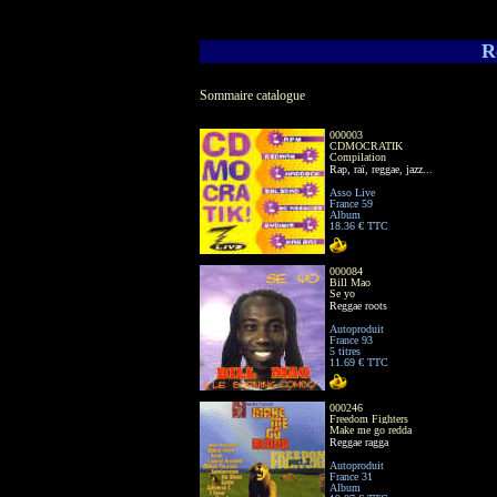
R
Sommaire catalogue
000003
CDMOCRATIK
Compilation
Rap, raï, reggae, jazz...
Asso Live
France 59
Album
18.36 € TTC
000084
Bill Mao
Se yo
Reggae roots
Autoproduit
France 93
5 titres
11.69 € TTC
000246
Freedom Fighters
Make me go redda
Reggae ragga
Autoproduit
France 31
Album