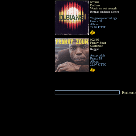
002402
Dubians
Words are not enough
Reggae tendance électro
Wugawuga recordings
France 59
Album
22.07 € TTC
002496
Franky Zoun
Clandestin
Reggae
Autoproduit
France 59
Album
22.07 € TTC
Recherch