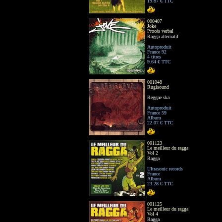
19.87 € TTC
000407
Joke
Procès verbal
Ragga alternatif
Autoproduit
France 92
4 titres
9.64 € TTC
001048
Rugisound
Reggae ska
Autoproduit
France 59
Album
22.07 € TTC
001123
Le meilleur du ragga
Vol 2
Ragga
Ultrasonic records
France
Album
23.28 € TTC
001125
Le meilleur du ragga
Vol 4
Ragga