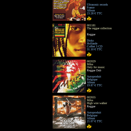
Ultrasonic records
France
Album
23.28 € TTC
001181
The reggae collection
Reggae
Disky
Hollande
Coffret 3 CD
31.10 € TTC
002029
Mika
Only for music
Reggae Dub
Autoproduit
Belgique
Album
19.87 € TTC
002655
Mika
High wire walker
Reggae
Autoproduit
Belgique
Album
21.07 € TTC