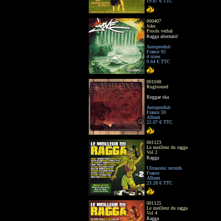
19.87 € TTC
000407
Joke
Procès verbal
Ragga alternatif
Autoproduit
France 92
4 titres
9.64 € TTC
001048
Rugisound
Reggae ska
Autoproduit
France 59
Album
22.07 € TTC
001123
Le meilleur du ragga
Vol 2
Ragga
Ultrasonic records
France
Album
23.28 € TTC
001125
Le meilleur du ragga
Vol 4
Ragga