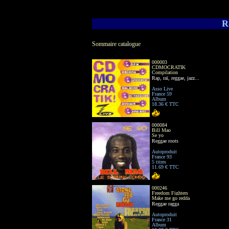
R
Sommaire catalogue
000003
CDMOCRATIK
Compilation
Rap, raï, reggae, jazz...
Asso Live
France 59
Album
18.36 € TTC
000084
Bill Mao
Se yo
Reggae roots
Autoproduit
France 93
5 titres
11.69 € TTC
000246
Freedom Fighters
Make me go redda
Reggae ragga
Autoproduit
France 31
Album