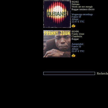
002402
Dubians
Words are not enough
Reggae tendance électro
Wugawuga recordings
France 59
Album
22.07 € TTC
002496
Franky Zoun
Clandestin
Reggae
Autoproduit
France 59
Album
22.07 € TTC
Recherch