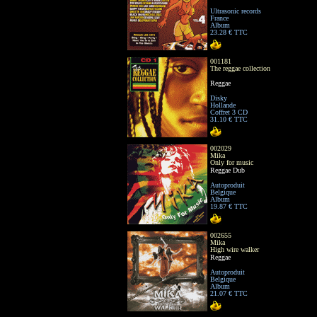
Ultrasonic records
France
Album
23.28 € TTC
001181
The reggae collection
Reggae
Disky
Hollande
Coffret 3 CD
31.10 € TTC
002029
Mika
Only for music
Reggae Dub
Autoproduit
Belgique
Album
19.87 € TTC
002655
Mika
High wire walker
Reggae
Autoproduit
Belgique
Album
21.07 € TTC